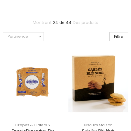
Montrant
24 de 44
Des produits
Filtre
Pertinence
Crêpes & Gateaux
Biscuits Maison
Demi-Douzaine De
Sablés Blé Noir