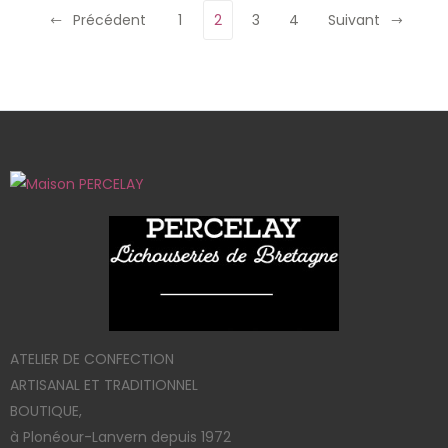
Précédent
1
2
3
4
Suivant
ATELIER DE CONFECTION
ARTISANAL ET TRADITIONNEL
BOUTIQUE,
à Plonéour-Lanvern depuis 1972