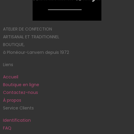
ATELIER DE CONFECTION
ARTISANAL ET TRADITIONNEL
BOUTIQUE,
à Plonéour-Lanvern depuis 1972
Liens
Accueil
Boutique en ligne
Contactez-nous
À propos
Service Clients
Identification
FAQ