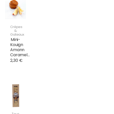
Crêpes
&
Gateaux
Mini-
Kouign
Amann
Caramel...
2,30 €
Tous