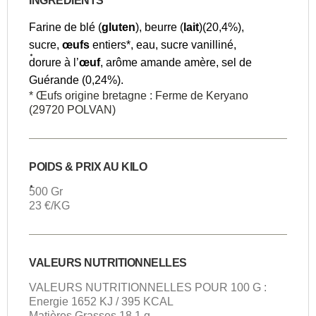
INGREDIENTS
Farine de blé (
gluten
), beurre (
lait
)(20,4%),
sucre,
œufs
entiers*, eau, sucre vanilliné,
dorure
à l’
œuf
, arôme amande amère, sel de
Guérande (0,24%).
* Œufs origine bretagne : Ferme de Keryano
(29720 POLVAN)
POIDS & PRIX AU KILO
500 Gr
23 €/KG
VALEURS NUTRITIONNELLES
VALEURS NUTRITIONNELLES POUR 100 G :
Energie 1652 KJ / 395 KCAL
Matières Grasses 18.1 g